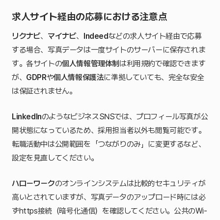
求人サイト経由の応募における注意点
リクナビ
、
マイナビ
、
Indeed
などの求人サイト経由で応募
する場合、写真データは一度サイトのサーバーに保存されま
す。各サイトの
個人情報管理体制
は利用規約で確認できます
が、
GDPR
や
個人情報保護法
に準拠していても、完全な安全
は保証されません。
LinkedIn
のようなビジネスSNSでは、プロフィール写真が公
開状態になっているため、採用担当者以外も閲覧可能です。
転職活動中は公開範囲を「つながりのみ」に変更するなど、
設定を見直してください。
ハローワーク
のオンラインシステムは比較的セキュリティが
高いとされていますが、写真データのアップロード時には必
ずhttps接続（暗号化通信）を確認してください。公共のWi-