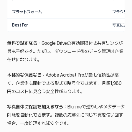
プラットフォーム
ブラウザ（
Best For
写真に透か
無料で試すなら
：Google Driveの有効期限付き共有リンクが
最も手軽です。ただし、ダウンロード後のデータ管理は企業
任せになります。
本格的な保護なら
：Adobe Acrobat Proが最も信頼性が高
く、企業側も開封できる形式で暗号化できます。月額1,980
円のコストに見合う安全性があります。
写真自体に保護を加えるなら
：Blur.meで透かしやメタデータ
削除を自動化できます。複数の応募先に同じ写真を使い回す
場合、一度処理すれば安全です。