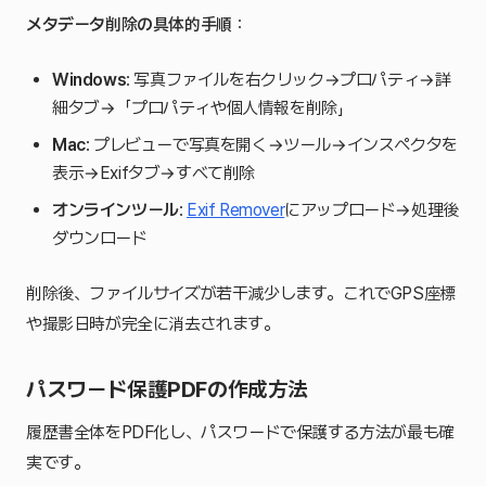
メタデータ削除の具体的手順
：
Windows
: 写真ファイルを右クリック→プロパティ→詳
細タブ→「プロパティや個人情報を削除」
Mac
: プレビューで写真を開く→ツール→インスペクタを
表示→Exifタブ→すべて削除
オンラインツール
:
Exif Remover
にアップロード→処理後
ダウンロード
削除後、ファイルサイズが若干減少します。これでGPS座標
や撮影日時が完全に消去されます。
パスワード保護PDFの作成方法
履歴書全体をPDF化し、パスワードで保護する方法が最も確
実です。