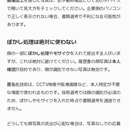
画像加工
を施した写真は、必ず最終確認として別のデバイス
で開いて見え方をチェックしてください。企業側のパソコン
で正しく表示されない場合、書類選考で不利になる可能性が
あります。
ぼかし処理は絶対に使わない
顔の一部に
ぼかし処理
や
モザイク
を入れて提出する人がいま
すが、これは絶対に避けてください。履歴書の顔写真は
本人
確認
が目的であり、顔が識別できない写真は無効です。
匿名化
技術は、CCTV映像や医療画像など、本人特定が不要
な場面で使われるものです。採用選考では顔の識別が必須の
ため、ぼかしやモザイクを入れた時点で書類選考を通過でき
ません。
どうしても顔写真の流出が心配な場合は、写真なしでの応募