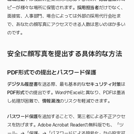
ピーが様々な場所に保管されます。
採用担当者
だけでなく、
面接官、人事部門、場合によっては外部の採用代行会社ま
で、あなたの顔写真にアクセスできる人数は思いのほか多い
のです。
安全に顔写真を提出する具体的な方法
PDF形式での提出とパスワード保護
デジタル履歴書
を送る際、最も基本的な
セキュリティ対策
は
PDF形式
での提出です。WordやExcelと異なり、PDFは墨消
し処理が困難で、
情報漏洩
のリスクを軽減できます。
パスワード保護
を追加することで、第三者による不正アクセ
スを防げます。Adobe Acrobat Readerの無料版でも、「ツ
ール」→「保護」→「パスワードによる暗号化」から設定可