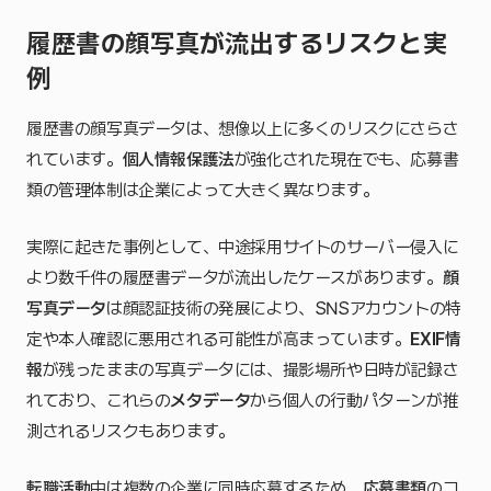
履歴書の顔写真が流出するリスクと実
例
履歴書の顔写真データは、想像以上に多くのリスクにさらさ
れています。
個人情報保護法
が強化された現在でも、応募書
類の管理体制は企業によって大きく異なります。
実際に起きた事例として、中途採用サイトのサーバー侵入に
より数千件の履歴書データが流出したケースがあります。
顔
写真データ
は顔認証技術の発展により、SNSアカウントの特
定や本人確認に悪用される可能性が高まっています。
EXIF情
報
が残ったままの写真データには、撮影場所や日時が記録さ
れており、これらの
メタデータ
から個人の行動パターンが推
測されるリスクもあります。
転職活動
中は複数の企業に同時応募するため、
応募書類
のコ