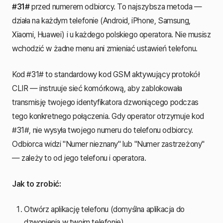
#31#
przed numerem odbiorcy. To najszybsza metoda —
działa na każdym telefonie (Android, iPhone, Samsung,
Xiaomi, Huawei) i u każdego polskiego operatora. Nie musisz
wchodzić w żadne menu ani zmieniać ustawień telefonu.
Kod #31# to standardowy kod GSM aktywujący protokół
CLIR — instruuje sieć komórkową, aby zablokowała
transmisję twojego identyfikatora dzwoniącego podczas
tego konkretnego połączenia. Gdy operator otrzymuje kod
#31#, nie wysyła twojego numeru do telefonu odbiorcy.
Odbiorca widzi "Numer nieznany" lub "Numer zastrzeżony"
— zależy to od jego telefonu i operatora.
Jak to zrobić:
Otwórz aplikację telefonu (domyślna aplikacja do
dzwonienia w twoim telefonie)