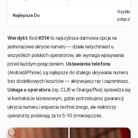
Szybkie je
Najlepsze Do
połączeni
Werdykt:
Kod
#31#
to najszybsza darmowa opcja na
jednorazowe ukrycie numeru — działa natychmiast u
wszystkich polskich operatorów, ale wymaga wpisywania
przed każdym połączeniem.
Ustawienia telefonu
(Android/iPhone) są najlepsze do stałego ukrywania numeru
bez dodatkowych kosztów — aktywujesz raz i zapominasz.
Usługa u operatora
(np. CLIR w Orange/Plus) sprawdza się
w kontekście biznesowym, gdzie potrzebujesz gwarancji
ukrycia numeru i wsparcia technicznego, ale niektórzy
operatorzy pobierają za to 5-10 zł miesięcznie.