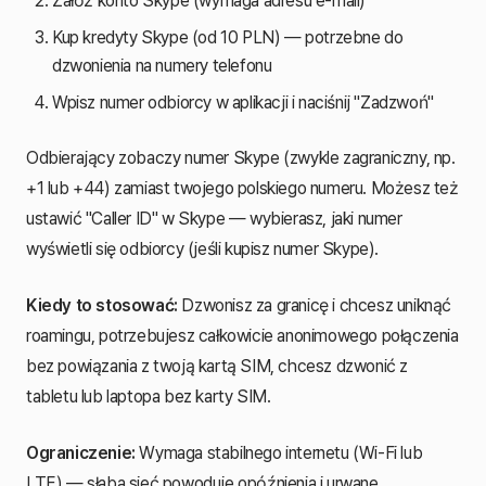
Załóż konto Skype (wymaga adresu e-mail)
Kup kredyty Skype (od 10 PLN) — potrzebne do
dzwonienia na numery telefonu
Wpisz numer odbiorcy w aplikacji i naciśnij "Zadzwoń"
Odbierający zobaczy numer Skype (zwykle zagraniczny, np.
+1 lub +44) zamiast twojego polskiego numeru. Możesz też
ustawić "Caller ID" w Skype — wybierasz, jaki numer
wyświetli się odbiorcy (jeśli kupisz numer Skype).
Kiedy to stosować:
Dzwonisz za granicę i chcesz uniknąć
roamingu, potrzebujesz całkowicie anonimowego połączenia
bez powiązania z twoją kartą SIM, chcesz dzwonić z
tabletu lub laptopa bez karty SIM.
Ograniczenie:
Wymaga stabilnego internetu (Wi-Fi lub
LTE) — słaba sieć powoduje opóźnienia i urwane