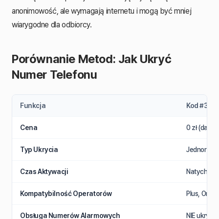
anonimowość, ale wymagają internetu i mogą być mniej
wiarygodne dla odbiorcy.
Porównanie Metod: Jak Ukryć
Numer Telefonu
Funkcja
Kod #31#
Cena
0 zł (darm
Typ Ukrycia
Jednoraz
Czas Aktywacji
Natychmia
Kompatybilność Operatorów
Plus, Oran
Obsługa Numerów Alarmowych
NIE ukrywa