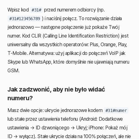
Wpisz kod
przed numerem odbiorcy (np.
#31#
) i naciśnij połącz. To rozwiązanie działa
#31#123456789
jednorazowo — następne połączenie już pokaże Twój
numer. Kod CLIR (Calling Line Identification Restriction) jest
uniwersalny dla wszystkich operatorów: Plus, Orange, Play,
T-Mobile. Alternatywa: użyj aplikacji do połączeń VoIP jak
Skype lub WhatsApp, które domyślnie nie ujawniają numeru
GSM.
Jak zadzwonić, aby nie było widać
numeru?
Masz dwie opcje: ukrycie jednorazowe kodem
#31#numer
lub stałe przez ustawienia telefonu (Android: Dodatkowe
ustawienia → ID dzwoniącego → Ukryj; iPhone: Pokaż mój
ID → wyłącz). Stałe ukrycie działa na 100% połączeń, ale nie