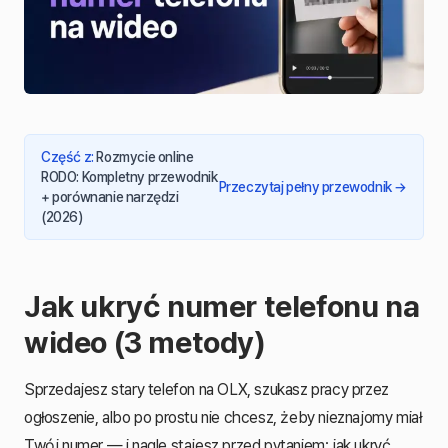
Część z
:
Rozmycie online
RODO: Kompletny przewodnik
Przeczytaj pełny przewodnik
→
+ porównanie narzędzi
(2026)
Jak ukryć numer telefonu na
wideo (3 metody)
Sprzedajesz stary telefon na OLX, szukasz pracy przez
ogłoszenie, albo po prostu nie chcesz, żeby nieznajomy miał
Twój numer — i nagle stajesz przed pytaniem: jak ukryć