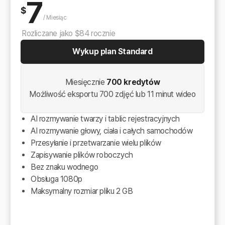
7
$
/
Miesiąc
Rozliczane jako $84 rocznie
Wykup plan Standard
Miesięcznie
700 kredytów
Możliwość eksportu 700 zdjęć lub 11 minut wideo
AI rozmywanie twarzy i tablic rejestracyjnych
AI rozmywanie głowy, ciała i całych samochodów
Przesyłanie i przetwarzanie wielu plików
Zapisywanie plików roboczych
Bez znaku wodnego
Obsługa 1080p
Maksymalny rozmiar pliku 2 GB