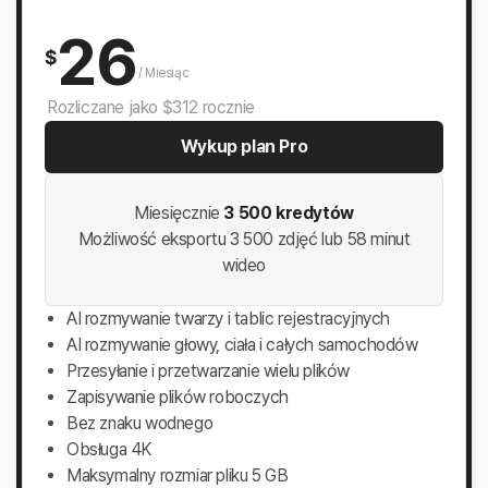
26
$
/
Miesiąc
Rozliczane jako $312 rocznie
Wykup plan Pro
Miesięcznie
3 500 kredytów
Możliwość eksportu 3 500 zdjęć lub 58 minut
wideo
AI rozmywanie twarzy i tablic rejestracyjnych
AI rozmywanie głowy, ciała i całych samochodów
Przesyłanie i przetwarzanie wielu plików
Zapisywanie plików roboczych
Bez znaku wodnego
Obsługa 4K
Maksymalny rozmiar pliku 5 GB