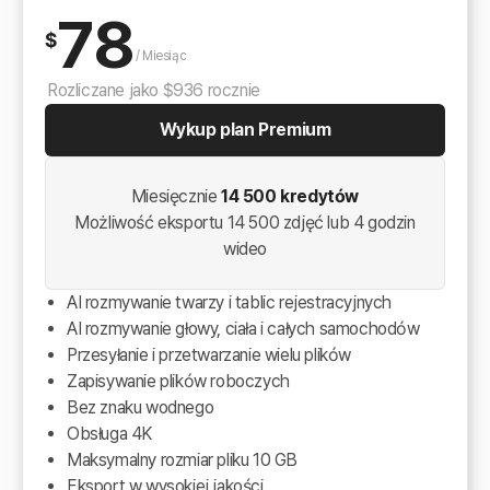
78
$
/
Miesiąc
Rozliczane jako $936 rocznie
Wykup plan Premium
Miesięcznie
14 500 kredytów
Możliwość eksportu 14 500 zdjęć lub 4 godzin
wideo
AI rozmywanie twarzy i tablic rejestracyjnych
AI rozmywanie głowy, ciała i całych samochodów
Przesyłanie i przetwarzanie wielu plików
Zapisywanie plików roboczych
Bez znaku wodnego
Obsługa 4K
Maksymalny rozmiar pliku 10 GB
Eksport w wysokiej jakości