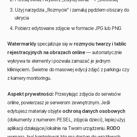
Użyj narzędzia „Rozmycie" i zamaluj pędzlem obszary do
ukrycia
Pobierz edytowane zdjęcie w formacie JPG lub PNG
Watermarkly
specjalizuje się w
rozmyciu twarzy i tablic
rejestracyjnych na obrazach online
— automatycznie
wykrywa te elementy i pozwala zamazać je jednym
kliknięciem. Świetne do masowej edycji zdjęć z parkingu czy
z kamery monitoringu.
Aspekt prywatności:
Przesyłając zdjęcia do serwisów
online, powierzasz je serwerom zewnętrznym. Jeśli
edytujesz materiały objęte
ochroną danych osobowych
(dokumenty z numerem PESEL, zdjęcia dzieci), lepiej użyj
aplikacji działającej lokalnie na Twoim urządzeniu.
RODO
wymaga, byś kontrolował, kto ma dostęp do wrażliwych