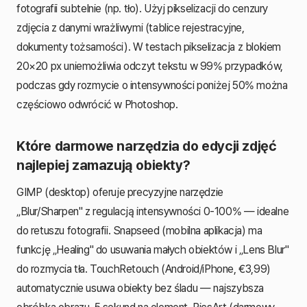
fotografii subtelnie (np. tło). Użyj pikselizacji do cenzury
zdjęcia z danymi wrażliwymi (tablice rejestracyjne,
dokumenty tożsamości). W testach pikselizacja z blokiem
20×20 px uniemożliwia odczyt tekstu w 99% przypadków,
podczas gdy rozmycie o intensywności poniżej 50% można
częściowo odwrócić w Photoshop.
Które darmowe narzędzia do edycji zdjęć
najlepiej zamazują obiekty?
GIMP (desktop) oferuje precyzyjne narzędzie
„Blur/Sharpen" z regulacją intensywności 0-100% — idealne
do retuszu fotografii. Snapseed (mobilna aplikacja) ma
funkcję „Healing" do usuwania małych obiektów i „Lens Blur"
do rozmycia tła. TouchRetouch (Android/iPhone, €3,99)
automatycznie usuwa obiekty bez śladu — najszybsza