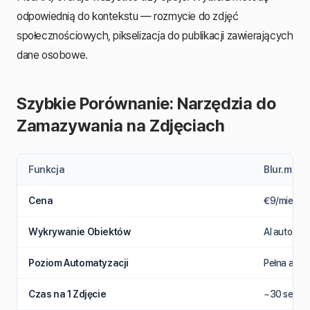
odpowiednią do kontekstu — rozmycie do zdjęć
społecznościowych, pikselizacja do publikacji zawierających
dane osobowe.
Szybkie Porównanie: Narzędzia do
Zamazywania na Zdjęciach
Funkcja
Blur.me
Cena
€9/mies. l
Wykrywanie Obiektów
AI auto-det
Poziom Automatyzacji
Pełna auto
Czas na 1 Zdjęcie
~30 sek. (