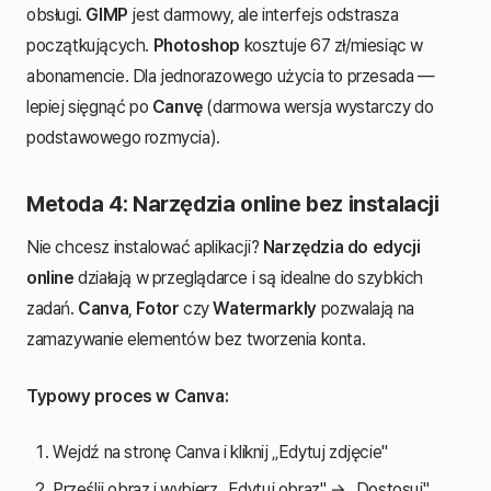
obsługi.
GIMP
jest darmowy, ale interfejs odstrasza
początkujących.
Photoshop
kosztuje 67 zł/miesiąc w
abonamencie. Dla jednorazowego użycia to przesada —
lepiej sięgnąć po
Canvę
(darmowa wersja wystarczy do
podstawowego rozmycia).
Metoda 4: Narzędzia online bez instalacji
Nie chcesz instalować aplikacji?
Narzędzia do edycji
online
działają w przeglądarce i są idealne do szybkich
zadań.
Canva
,
Fotor
czy
Watermarkly
pozwalają na
zamazywanie elementów bez tworzenia konta.
Typowy proces w Canva:
Wejdź na stronę Canva i kliknij „Edytuj zdjęcie"
Prześlij obraz i wybierz „Edytuj obraz" → „Dostosuj"