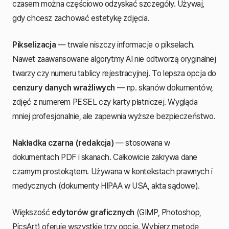
czasem można częściowo odzyskać szczegóły. Używaj,
gdy chcesz zachować estetykę zdjęcia.
Pikselizacja
— trwale niszczy informacje o pikselach.
Nawet zaawansowane algorytmy AI nie odtworzą oryginalnej
twarzy czy numeru tablicy rejestracyjnej. To lepsza opcja do
cenzury danych wrażliwych
— np. skanów dokumentów,
zdjęć z numerem PESEL czy karty płatniczej. Wygląda
mniej profesjonalnie, ale zapewnia wyższe bezpieczeństwo.
Nakładka czarna (redakcja)
— stosowana w
dokumentach PDF i skanach. Całkowicie zakrywa dane
czarnym prostokątem. Używana w kontekstach prawnych i
medycznych (dokumenty HIPAA w USA, akta sądowe).
Większość
edytorów graficznych
(GIMP, Photoshop,
PicsArt) oferuje wszystkie trzy opcje. Wybierz metodę