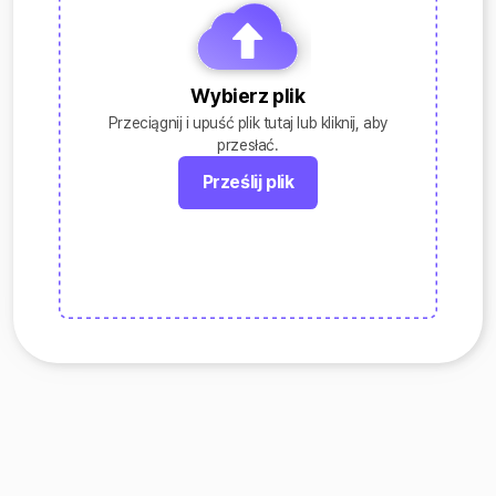
Wybierz plik
Przeciągnij i upuść plik tutaj lub kliknij, aby
przesłać.
Prześlij plik