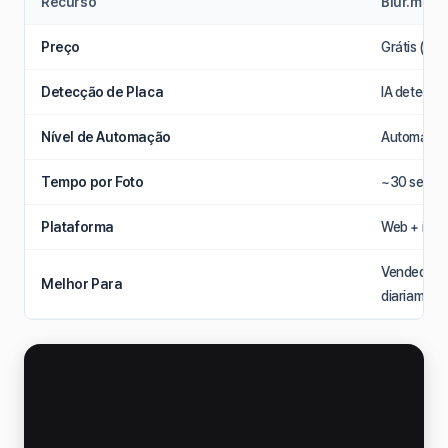
Recurso
Blur.me
Preço
Grátis (pla
Detecção de Placa
IA detecta
Nível de Automação
Automático
Tempo por Foto
~30 segun
Plataforma
Web + iOS 
Vendedores
Melhor Para
diariament