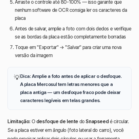
Arraste o controle até 80-100% — isso garante que
nenhum software de OCR consiga ler os caracteres da
placa
Antes de salvar, amplie a foto com dois dedos e verifique
se as bordas da placa estão completamente borradas
Toque em "Exportar" → "Salvar" para criar uma nova
versão da imagem
Dica: Amplie a foto antes de aplicar o desfoque.
💡
A
placa Mercosul
tem letras menores que a
placa antiga — um desfoque fraco pode deixar
caracteres legíveis em telas grandes.
Limitação:
O
desfoque de lente
do
Snapseed
é circular.
Se a placa estiver em ângulo (foto lateral do carro), você
pode precisar aplicar dois círculos ou usar a ferramenta