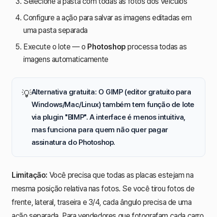
Selecione a pasta com todas as fotos dos veículos
Configure a ação para salvar as imagens editadas em
uma pasta separada
Execute o lote — o
Photoshop
processa todas as
imagens automaticamente
Alternativa gratuita: O
GIMP
(editor gratuito para
💡
Windows/Mac/Linux) também tem função de lote
via plugin "BIMP". A interface é menos intuitiva,
mas funciona para quem não quer pagar
assinatura do
Photoshop
.
Limitação:
Você precisa que todas as placas estejam na
mesma posição relativa nas fotos. Se você tirou fotos de
frente, lateral, traseira e 3/4, cada ângulo precisa de uma
ação separada. Para vendedores que fotografam cada carro