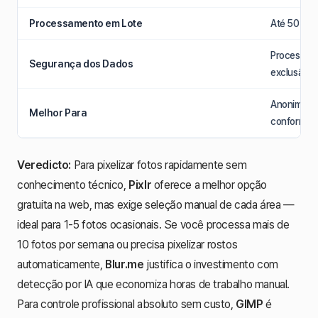
Processamento em Lote
Até 50 foto
Processame
Segurança dos Dados
exclusão a
Anonimizaçã
Melhor Para
conformid
Veredicto:
Para pixelizar fotos rapidamente sem
conhecimento técnico,
Pixlr
oferece a melhor opção
gratuita na web, mas exige seleção manual de cada área —
ideal para 1-5 fotos ocasionais. Se você processa mais de
10 fotos por semana ou precisa pixelizar rostos
automaticamente,
Blur.me
justifica o investimento com
detecção por IA que economiza horas de trabalho manual.
Para controle profissional absoluto sem custo,
GIMP
é