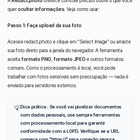
A
Redact.photo
oferece controle preciso sobre o que você
quer
ocultar informações
. Veja como usar:
Passo 1: Faça upload da sua foto
Acesse redact.photo e clique em "Select Image" ou arraste
sua foto direto para a janela do navegador. A ferramenta
aceita
formato PNG
,
formato JPEG
e outros formatos
comuns. Como o processamento é local, você pode
trabalhar com fotos sensíveis sem preocupação — nada é
enviado para servidores externos.
Dica prática : Se você vai pixelizar documentos
💡
com dados pessoais, use sempre ferramentas
com
processamento local
para garantir
conformidade com a
LGPD
. Verifique se a URL
começa com "https://" para conexão segura.