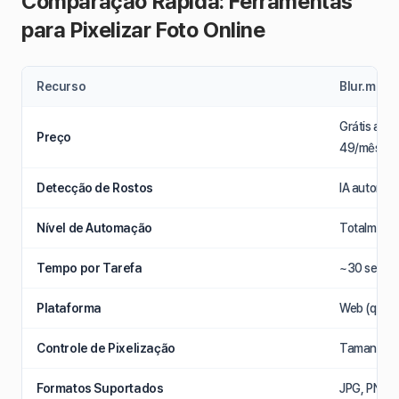
Comparação Rápida: Ferramentas
para Pixelizar Foto Online
Recurso
Blur.me
Grátis até 
Preço
49/mês
Detecção de Rostos
IA automáti
Nível de Automação
Totalmente
Tempo por Tarefa
~30 segund
Plataforma
Web (qualq
Controle de Pixelização
Tamanho do 
Formatos Suportados
JPG, PNG, 