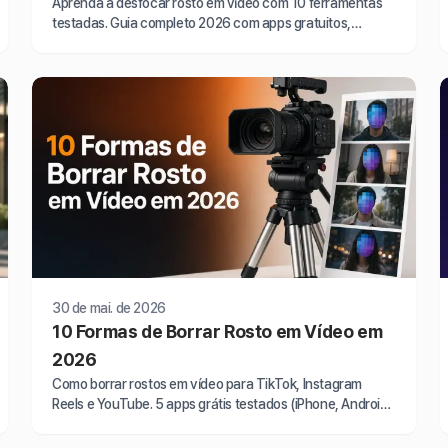
Aprenda a desfocar rosto em vídeo com 10 ferramentas
testadas. Guia completo 2026 com apps gratuitos,
software profissional e tutoriais passo a passo.
30 de mai. de 2026
10 Formas de Borrar Rosto em Vídeo em
2026
Como borrar rostos em vídeo para TikTok, Instagram
Reels e YouTube. 5 apps grátis testados (iPhone, Android,
online). Tutorial 2026 passo a passo.