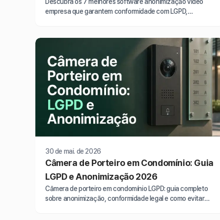
Descubra os 7 melhores software anonimização video
empresa que garantem conformidade com LGPD,
detectam rostos em movimento e processam CFTV em
2026.
30 de mai. de 2026
Câmera de Porteiro em Condomínio: Guia
LGPD e Anonimização 2026
Câmera de porteiro em condomínio LGPD: guia completo
sobre anonimização, conformidade legal e como evitar
multas de até 2% do faturamento em 2026.