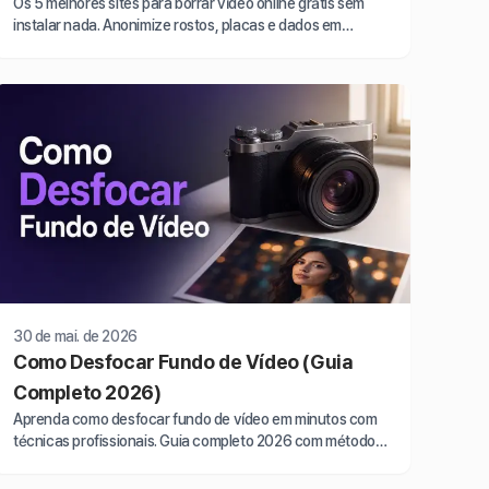
Os 5 melhores sites para borrar vídeo online grátis sem
instalar nada. Anonimize rostos, placas e dados em
poucos cliques. Comparativo 2026 testado.
30 de mai. de 2026
Como Desfocar Fundo de Vídeo (Guia
Completo 2026)
Aprenda como desfocar fundo de vídeo em minutos com
técnicas profissionais. Guia completo 2026 com métodos
rápidos para criar efeito cinematográfico.