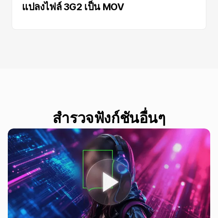
แปลงไฟล์ 3G2 เป็น MOV
สำรวจฟังก์ชันอื่นๆ