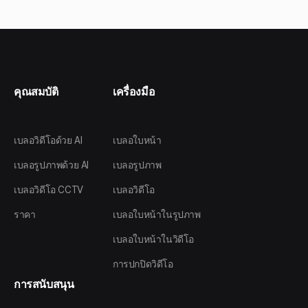
คุณสมบัติ
เครื่องมือ
เบลอวิดีโอด้วย AI
เบลอใบหน้า
เบลอรูปภาพด้วย AI
เบลอรูปภาพ
เบลอวิดีโอ CCTV
เบลอวิดีโอ
ราคา
เบลอใบหน้าในรูปภาพ
เบลอใบหน้าในวิดีโอ
การปกปิดวิดีโอ
การสนับสนุน