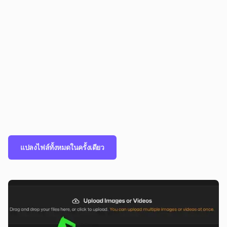
แปลงไฟล์ทั้งหมดในครั้งเดียว