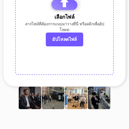
เลือกไฟล์
ลากไฟล์ที่ต้องการแนบมาวางที่นี่ หรือคลิกเพื่ออัป
โหลด
อัปโหลดไฟล์