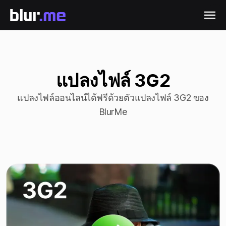
แปลงไฟล์ 3G2
แปลงไฟล์ออนไลน์ได้ฟรีด้วยตัวแปลงไฟล์ 3G2 ของ
BlurMe