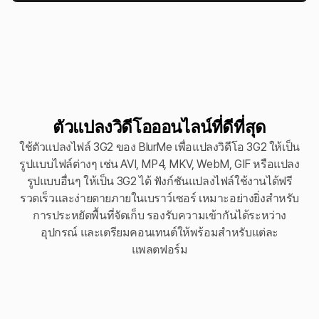
ตัวแปลงวิดีโอออนไลน์ที่ดีที่สุด
ใช้ตัวแปลงไฟล์ 3G2 ของ BlurMe เพื่อแปลงวิดีโอ 3G2 ให้เป็น
รูปแบบไฟล์ต่างๆ เช่น AVI, MP4, MKV, WebM, GIF หรือแปลง
รูปแบบอื่นๆ ให้เป็น 3G2 ได้ ฟังก์ชันแปลงไฟล์ใช้งานได้ฟรี
รวดเร็วและง่ายดายภายในเบราว์เซอร์ เหมาะอย่างยิ่งสำหรับ
การประหยัดพื้นที่จัดเก็บ รองรับความเข้ากันได้ระหว่าง
อุปกรณ์ และเตรียมคอนเทนต์ให้พร้อมสำหรับแต่ละ
แพลตฟอร์ม