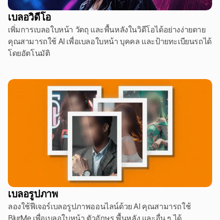
เบลอวิดีโอ
เพิ่มการเบลอใบหน้า วัตถุ และพื้นหลังในวิดีโอได้อย่างง่ายดาย
คุณสามารถใช้ AI เพื่อเบลอใบหน้า บุคคล และป้ายทะเบียนรถได้
โดยอัตโนมัติ
เบลอรูปภาพ
ลองใช้ฟีเจอร์เบลอรูปภาพออนไลน์ด้วย AI คุณสามารถใช้
BlurMe เพื่อเบลอใบหน้า ตัวอักษร พื้นหลัง และอื่น ๆ ได้