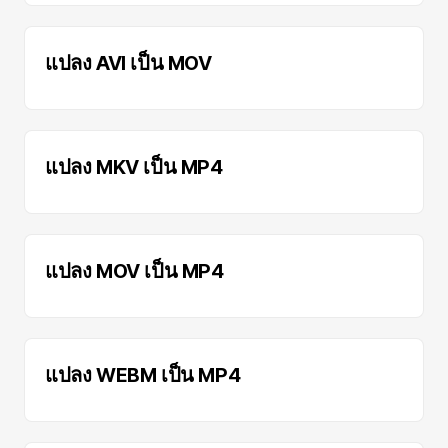
แปลง AVI เป็น MOV
แปลง MKV เป็น MP4
แปลง MOV เป็น MP4
แปลง WEBM เป็น MP4