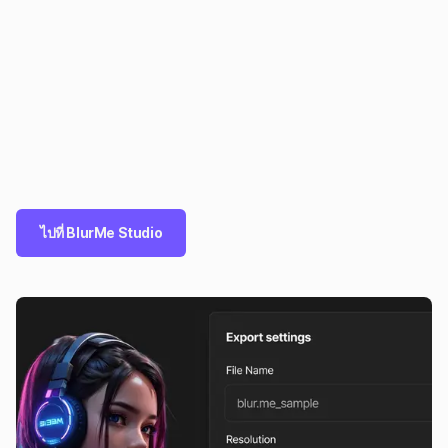
ไปที่ BlurMe Studio