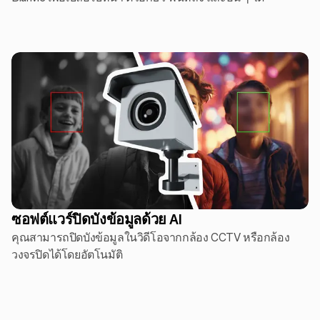
ซอฟต์แวร์ปิดบังข้อมูลด้วย AI
คุณสามารถปิดบังข้อมูลในวิดีโอจากกล้อง CCTV หรือกล้อง
วงจรปิดได้โดยอัตโนมัติ