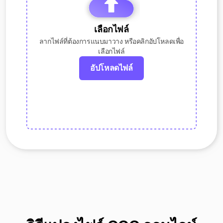
เลือกไฟล์
ลากไฟล์ที่ต้องการแนบมาวาง หรือคลิกอัปโหลดเพื่อ
เลือกไฟล์
อัปโหลดไฟล์