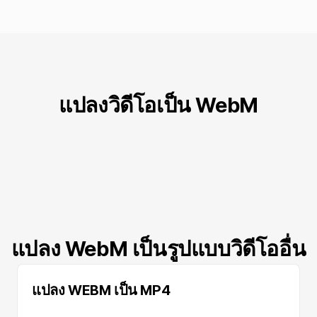
แปลงวิดีโอเป็น WebM
แปลง WebM เป็นรูปแบบวิดีโออื่น
แปลง WEBM เป็น MP4