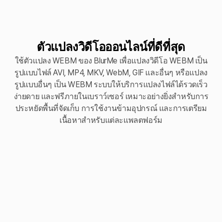
ตัวแปลงวิดีโอออนไลน์ที่ดีที่สุด
ใช้ตัวแปลง WEBM ของ BlurMe เพื่อแปลงวิดีโอ WEBM เป็น
รูปแบบไฟล์ AVI, MP4, MKV, WebM, GIF และอื่นๆ หรือแปลง
รูปแบบอื่นๆ เป็น WEBM ระบบให้บริการแปลงไฟล์ได้รวดเร็ว
ง่ายดาย และฟรีภายในเบราว์เซอร์ เหมาะอย่างยิ่งสำหรับการ
ประหยัดพื้นที่จัดเก็บ การใช้งานข้ามอุปกรณ์ และการเตรียม
เนื้อหาสำหรับแต่ละแพลตฟอร์ม