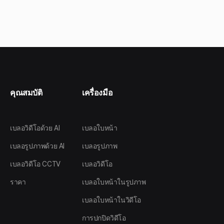
คุณสมบัติ
เครื่องมือ
เบลอวิดีโอด้วย AI
เบลอใบหน้า
เบลอรูปภาพด้วย AI
เบลอรูปภาพ
เบลอวิดีโอ CCTV
เบลอวิดีโอ
ราคา
เบลอใบหน้าในรูปภาพ
เบลอใบหน้าในวิดีโอ
การปกปิดวิดีโอ