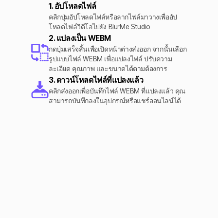
1. อัปโหลดไฟล์
คลิกปุ่มอัปโหลดไฟล์หรือลากไฟล์มาวางเพื่ออัป
โหลดไฟล์วิดีโอไปยัง BlurMe Studio
2. แปลงเป็น WEBM
กดปุ่มเสร็จสิ้นเพื่อเปิดหน้าต่างส่งออก จากนั้นเลือก
รูปแบบไฟล์ WEBM เพื่อแปลงไฟล์ ปรับความ
ละเอียด คุณภาพ และขนาดได้ตามต้องการ
3. ดาวน์โหลดไฟล์ที่แปลงแล้ว
คลิกส่งออกเพื่อบันทึกไฟล์ WEBM ที่แปลงแล้ว คุณ
สามารถบันทึกลงในอุปกรณ์หรือแชร์ออนไลน์ได้