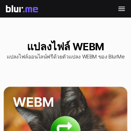
แปลงไฟล์ WEBM
แปลงไฟล์ออนไลน์ฟรีด้วยตัวแปลง WEBM ของ BlurMe