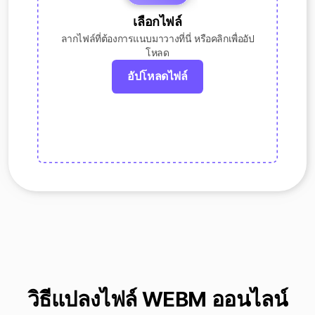
เลือกไฟล์
ลากไฟล์ที่ต้องการแนบมาวางที่นี่ หรือคลิกเพื่ออัป
โหลด
อัปโหลดไฟล์
วิธีแปลงไฟล์ WEBM ออนไลน์