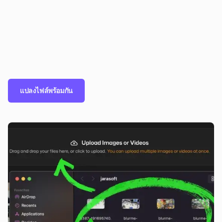
แปลงไฟล์พร้อมกัน