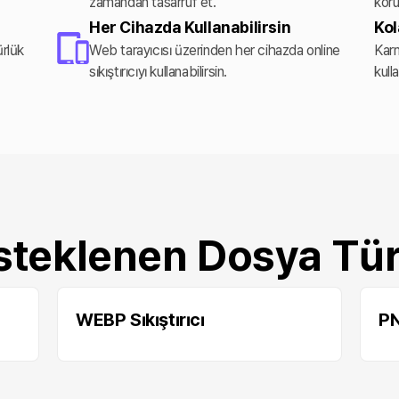
zamandan tasarruf et.
koru
Her Cihazda Kullanabilirsin
Kol
rlük
Web tarayıcısı üzerinden her cihazda online
Karm
sıkıştırıcıyı kullanabilirsin.
kulla
teklenen Dosya Tür
WEBP Sıkıştırıcı
PN