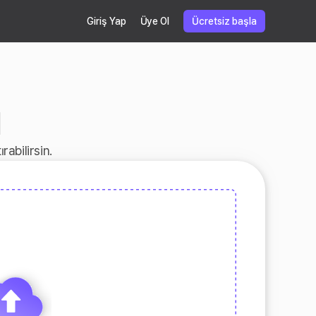
Giriş Yap
Üye Ol
Ücretsiz başla
ı
rabilirsin.