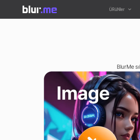
ÜRüNler
BlurMe sık