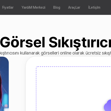
Fiyatlar
YardıM Merkezi
Blog
AraçLar
İLetişIm
Görsel Sıkıştırıc
ıştırıcısını kullanarak görselleri online olarak ücretsiz sıkıştı