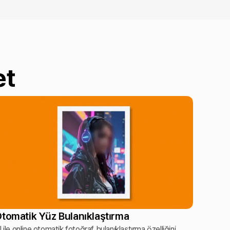
et
tomatik Yüz Bulanıklaştırma
I ile online otomatik fotoğraf bulanıklaştırma özelliğini