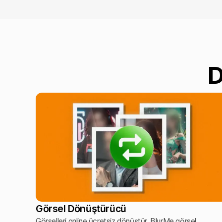
D
Görsel Dönüştürücü
Görselleri online ücretsiz dönüştür. BlurMe görsel