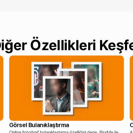
iğer Özellikleri Keşf
Görsel Bulanıklaştırma
O
Online fotoğraf bulanıklaştırma özelliğini dene. BlurMe ile
A