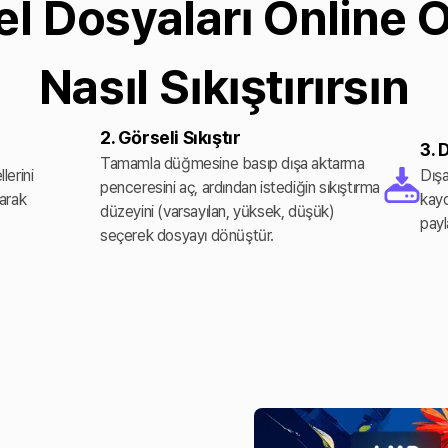
l Dosyaları Online 
Nasıl Sıkıştırırsın
2. Görseli Sıkıştır
3. 
Tamamla düğmesine basıp dışa aktarma
lerini
Dışa
penceresini aç, ardından istediğin sıkıştırma
arak
kayd
düzeyini (varsayılan, yüksek, düşük)
payl
seçerek dosyayı dönüştür.