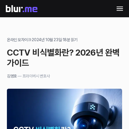
온라인 모자이크
·
2024년 10월 23일
·
18
분 읽기
CCTV 비식별화란? 2026년 완벽
가이드
김영호
—
프라이버시 변호사