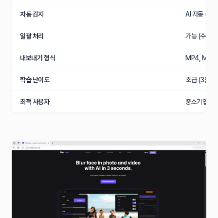
자동 감지
AI 자동 (9
일괄 처리
가능 (수백 개
내보내기 형식
MP4, MOV,
학습 난이도
초급 (3단계)
최적 사용자
중소기업, 