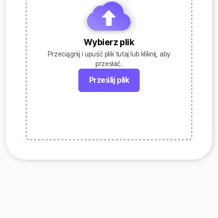
Wybierz plik
Przeciągnij i upuść plik tutaj lub kliknij, aby
przesłać.
Prześlij plik