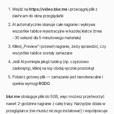
Wejdź na
https://video.blur.me
i przeciągnij plik z
dashcam do okna przeglądarki
AI automatycznie skanuje całe nagranie i wykrywa
wszystkie tablice rejestracyjne w każdej klatce (trwa
~30 sekund dla 5-minutowego materiału)
Kliknij „Preview" i przewiń nagranie, żeby sprawdzić, czy
wszystkie tablice zostały zamazane
Jeśli AI pominęła jakąś tablicę (np. częściowo
zasłoniętą), kliknij na nią i dodaj ręcznie prostokąt
Pobierz gotowy plik — zamazanie jest nieodwracalne i
spełnia wymogi
RODO
blur.me
obsługuje pliki do 5GB, więc możesz przetworzyć
nawet 2-godzinne nagranie z całej trasy. Narzędzie działa w
przeglądarce (nie musisz niczego instalować) i współpracuje