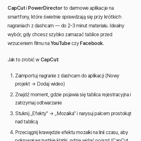
CapCut
i
PowerDirector
to darmowe aplikacje na
smartfony, które świetnie sprawdzają się przy krótkich
nagraniach z dashcam — do 2-3 minut materiału. Idealny
wybór, gdy chcesz szybko zamazać tablice przed
wrzuceniem filmu na
YouTube
czy
Facebook
.
Jak to zrobić w
CapCut
:
Zaimportuj nagranie z dashcam do aplikacji (Nowy
projekt → Dodaj wideo)
Znajdź moment, gdzie pojawia się tablica rejestracyjna i
zatrzymaj odtwarzanie
Stuknij „Efekty" → „Mozaika" i narysuj palcem prostokąt
nad tablicą
Przeciągnij krawędzie efektu mozaiki na linii czasu, aby
pokrywał wszystkie klatki, gdzie widać pojazd (CapCut