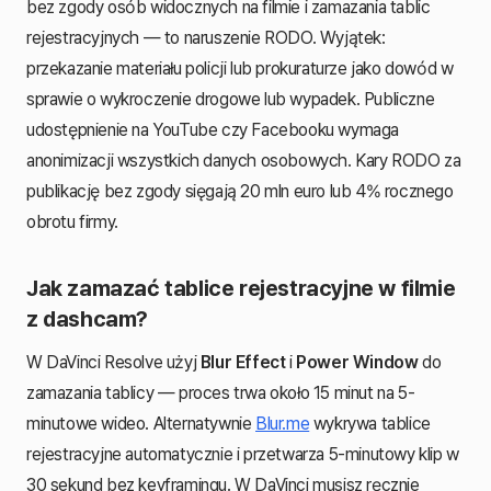
bez zgody osób widocznych na filmie i zamazania tablic
rejestracyjnych — to naruszenie RODO. Wyjątek:
przekazanie materiału policji lub prokuraturze jako dowód w
sprawie o wykroczenie drogowe lub wypadek. Publiczne
udostępnienie na YouTube czy Facebooku wymaga
anonimizacji wszystkich danych osobowych. Kary RODO za
publikację bez zgody sięgają 20 mln euro lub 4% rocznego
obrotu firmy.
Jak zamazać tablice rejestracyjne w filmie
z dashcam?
W DaVinci Resolve użyj
Blur Effect
i
Power Window
do
zamazania tablicy — proces trwa około 15 minut na 5-
minutowe wideo. Alternatywnie
Blur.me
wykrywa tablice
rejestracyjne automatycznie i przetwarza 5-minutowy klip w
30 sekund bez keyframingu. W DaVinci musisz ręcznie