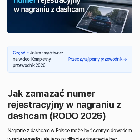
Część z
:
Jak rozmyć twarz
na wideo: Kompletny
Przeczytaj pełny przewodnik
→
przewodnik 2026
Jak zamazać numer
rejestracyjny w nagraniu z
dashcam (RODO 2026)
Nagranie z dashcam w Polsce może być cennym dowodem
w razie wypadku, ale jego publikacja w internecie bez