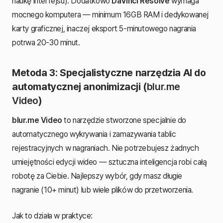
naukę interfejsu). Dodatkowo
DaVinci Resolve
wymaga
mocnego komputera — minimum 16GB RAM i dedykowanej
karty graficznej, inaczej eksport 5-minutowego nagrania
potrwa 20-30 minut.
Metoda 3: Specjalistyczne narzędzia AI do
automatycznej anonimizacji (
blur.me
Video
)
blur.me Video
to narzędzie stworzone specjalnie do
automatycznego wykrywania i zamazywania tablic
rejestracyjnych w nagraniach. Nie potrzebujesz żadnych
umiejętności edycji wideo — sztuczna inteligencja robi całą
robotę za Ciebie. Najlepszy wybór, gdy masz długie
nagranie (10+ minut) lub wiele plików do przetworzenia.
Jak to działa w praktyce: