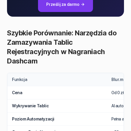
Prześlij za darmo
Szybkie Porównanie: Narzędzia do
Zamazywania Tablic
Rejestracyjnych w Nagraniach
Dashcam
Funkcja
Blur.me
Cena
Od 0 zł (d
Wykrywanie Tablic
AI auto-det
Poziom Automatyzacji
Pełna autom