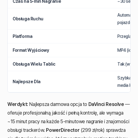
Czas na 5-min Nagranie
~30 sekun
Automatycz
Obsługa Ruchu
pojazdów
Platforma
Przeglądark
Format Wyjściowy
MP4 (ident
Obsługa Wielu Tablic
Tak (wykry
Szybka ano
Najlepsze Dla
media lub 
Werdykt:
Najlepsza darmowa opcja to
DaVinci Resolve
—
oferuje profesjonalną jakość i pełną kontrolę, ale wymaga
~15 minut pracy na każde 5-minutowe nagranie i znajomości
obsługi trackerów.
PowerDirector
(299 zł/rok) sprawdza