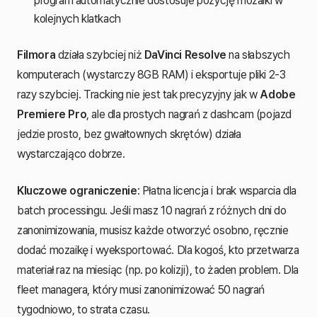
program automatycznie dostosuje pozycję mozaiki w
kolejnych klatkach
Filmora
działa szybciej niż
DaVinci Resolve
na słabszych
komputerach (wystarczy 8GB RAM) i eksportuje pliki 2-3
razy szybciej. Tracking nie jest tak precyzyjny jak w
Adobe
Premiere Pro
, ale dla prostych nagrań z dashcam (pojazd
jedzie prosto, bez gwałtownych skrętów) działa
wystarczająco dobrze.
Kluczowe ograniczenie
: Płatna licencja i brak wsparcia dla
batch processingu. Jeśli masz 10 nagrań z różnych dni do
zanonimizowania, musisz każde otworzyć osobno, ręcznie
dodać mozaikę i wyeksportować. Dla kogoś, kto przetwarza
materiał raz na miesiąc (np. po kolizji), to żaden problem. Dla
fleet managera, który musi zanonimizować 50 nagrań
tygodniowo, to strata czasu.