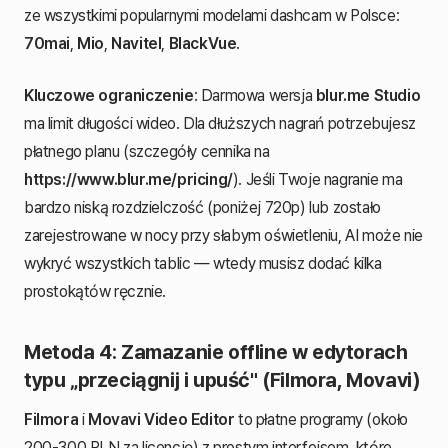
ze wszystkimi popularnymi modelami dashcam w Polsce:
70mai
,
Mio
,
Navitel
,
BlackVue
.
Kluczowe ograniczenie
: Darmowa wersja
blur.me Studio
ma limit długości wideo. Dla dłuższych nagrań potrzebujesz
płatnego planu (szczegóły cennika na
https://www.blur.me/pricing/
). Jeśli Twoje nagranie ma
bardzo niską rozdzielczość (poniżej 720p) lub zostało
zarejestrowane w nocy przy słabym oświetleniu, AI może nie
wykryć wszystkich tablic — wtedy musisz dodać kilka
prostokątów ręcznie.
Metoda 4: Zamazanie offline w edytorach
typu „przeciągnij i upuść" (Filmora, Movavi)
Filmora
i
Movavi Video Editor
to płatne programy (około
200-300 PLN za licencję) z prostym interfejsem, które