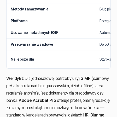
Metody zamazywania
Blur, pixel
Platforma
Przeglądark
Usuwanie metadanych EXIF
Automatycz
Przetwarzanie wsadowe
Do 50 plik
Najlepsze dla
Szybka an
Werdykt
: Dla jednorazowej potrzeby użyj
GIMP
(darmowy,
pełna kontrola nad blur gaussowskim, działa offline). Jeśli
regularnie anonimizujesz dokumenty dla pracodawcy czy
banku,
Adobe Acrobat Pro
oferuje profesjonalną redakcję
z czarnymi prostokątami niemożliwymi do odwrócenia —
standard w kancelariach prawnych i działach HR.
Blur.me