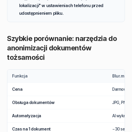
lokalizacji" w ustawieniach telefonu przed
udostępnieniem pliku.
Szybkie porównanie: narzędzia do
anonimizacji dokumentów
tożsamości
Funkcja
Blur.me
Cena
Darmowy pl
Obsługa dokumentów
JPG, PNG, 
Automatyzacja
AI wykrywa 
Czas na 1 dokument
~30 sek (a