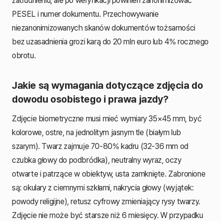
zatrudnieniu, ale po weryfikacji powinien zanonimizować
PESEL i numer dokumentu. Przechowywanie
niezanonimizowanych skanów dokumentów tożsamości
bez uzasadnienia grozi karą do 20 mln euro lub 4% rocznego
obrotu.
Jakie są wymagania dotyczące zdjęcia do
dowodu osobistego i prawa jazdy?
Zdjęcie biometryczne musi mieć wymiary 35×45 mm, być
kolorowe, ostre, na jednolitym jasnym tle (białym lub
szarym). Twarz zajmuje 70-80% kadru (32-36 mm od
czubka głowy do podbródka), neutralny wyraz, oczy
otwarte i patrzące w obiektyw, usta zamknięte. Zabronione
są: okulary z ciemnymi szkłami, nakrycia głowy (wyjątek:
powody religijne), retusz cyfrowy zmieniający rysy twarzy.
Zdjęcie nie może być starsze niż 6 miesięcy. W przypadku