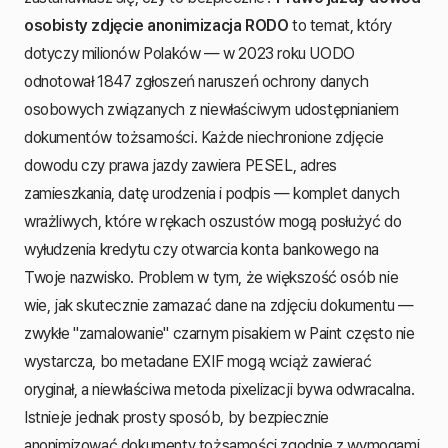
osobisty zdjęcie anonimizacja RODO
to temat, który
dotyczy milionów Polaków — w 2023 roku UODO
odnotował 1847 zgłoszeń naruszeń ochrony danych
osobowych związanych z niewłaściwym udostępnianiem
dokumentów tożsamości. Każde niechronione zdjęcie
dowodu czy prawa jazdy zawiera PESEL, adres
zamieszkania, datę urodzenia i podpis — komplet danych
wrażliwych, które w rękach oszustów mogą posłużyć do
wyłudzenia kredytu czy otwarcia konta bankowego na
Twoje nazwisko. Problem w tym, że większość osób nie
wie, jak skutecznie zamazać dane na zdjęciu dokumentu —
zwykłe "zamalowanie" czarnym pisakiem w Paint często nie
wystarcza, bo metadane EXIF mogą wciąż zawierać
oryginał, a niewłaściwa metoda pixelizacji bywa odwracalna.
Istnieje jednak prosty sposób, by bezpiecznie
anonimizować dokumenty tożsamości zgodnie z wymogami