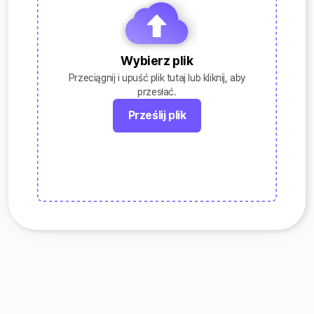
Wybierz plik
Przeciągnij i upuść plik tutaj lub kliknij, aby
przesłać.
Prześlij plik