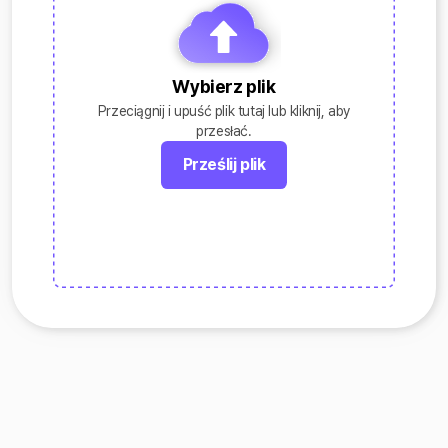
Wybierz plik
Przeciągnij i upuść plik tutaj lub kliknij, aby
przesłać.
Prześlij plik