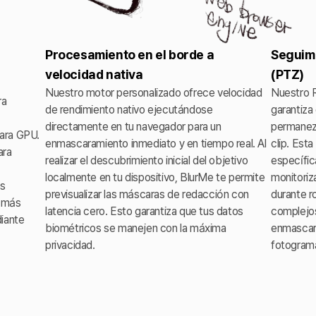
Procesamiento en el borde a
Seguimi
velocidad nativa
(PTZ)
Nuestro motor personalizado ofrece velocidad
Nuestro R
ra
de rendimiento nativo ejecutándose
garantiza
directamente en tu navegador para un
permanezc
para GPU.
enmascaramiento inmediato y en tiempo real. Al
clip. Est
ara
realizar el descubrimiento inicial del objetivo
específi
localmente en tu dispositivo, BlurMe te permite
monitoriz
as
previsualizar las máscaras de redacción con
durante r
x más
latencia cero. Esto garantiza que tus datos
complejos
diante
biométricos se manejen con la máxima
enmascar
privacidad.
fotogram