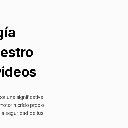
gía
estro
videos
r una significativa
 motor híbrido propio
la seguridad de tus