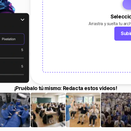
Selecci
Arrastra y suelta tu arch
Subi
¡Pruébalo tú mismo: Redacta estos videos!