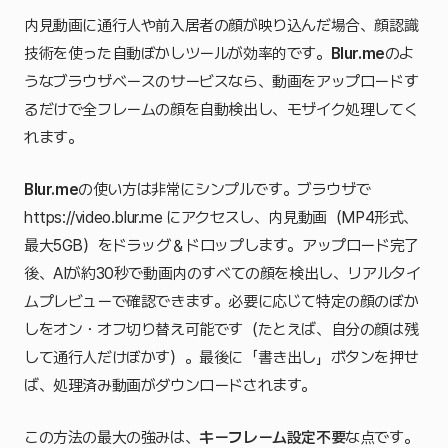
内見動画に通行人や前入居者の顔が映り込んだ場合、顔認識
技術を使った自動ぼかしツールが効率的です。
Blur.me
のよ
うなブラウザベースのサービスなら、動画をアップロードす
るだけで全フレームの顔を自動検出し、モザイク処理してく
れます。
Blur.me
の使い方は非常にシンプルです。ブラウザで
https://video.blur.me にアクセスし、内見動画（MP4形式、
最大5GB）をドラッグ＆ドロップします。アップロード完了
後、AIが約30秒で動画内のすべての顔を検出し、リアルタイ
ムプレビューで確認できます。必要に応じて特定の顔のぼか
しをオン・オフ切り替え可能です（たとえば、自分の顔は残
して通行人だけぼかす）。最後に「書き出し」ボタンを押せ
ば、処理済み動画がダウンロードされます。
この方法の最大の強みは、
キーフレーム設定不要
な点です。