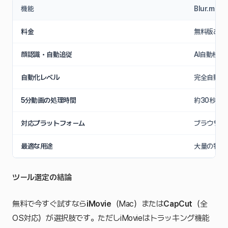
機能
Blur.me
料金
無料版あり
顔認識・自動追従
AI自動検
自動化レベル
完全自動（
5分動画の処理時間
約30秒（ア
対応プラットフォーム
ブラウザ（
最適な用途
大量の物件
ツール選定の結論
無料で今すぐ試すなら
iMovie
（Mac）または
CapCut
（全
OS対応）が選択肢です。ただしiMovieはトラッキング機能