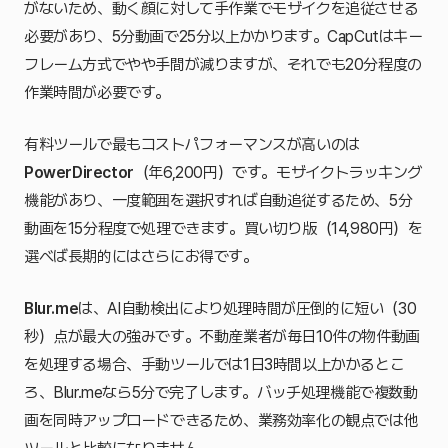
がないため、動く顔に対して手作業でモザイクを追従させる
必要があり、5分動画で25分以上かかります。CapCutはキー
フレーム方式でやや手間が減りますが、それでも20分程度の
作業時間が必要です。
有料ツールで最もコストパフォーマンスが高いのは
PowerDirector
（年6,200円）です。モザイクトラッキング
機能があり、一度範囲を選択すれば自動追従するため、5分
動画を15分程度で処理できます。買い切り版（14,980円）を
選べば長期的にはさらにお得です。
Blur.me
は、AI自動検出により処理時間が圧倒的に短い（30
秒）点が最大の強みです。不動産業者が毎日10件の物件動画
を処理する場合、手動ツールでは1日3時間以上かかるとこ
ろ、Blur.meなら5分で完了します。バッチ処理機能で複数動
画を同時アップロードできるため、業務効率化の観点では他