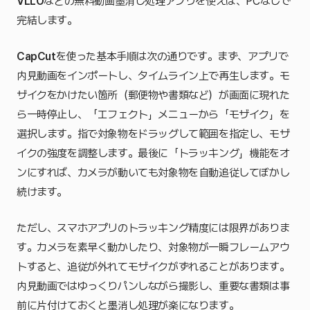
VLLO
などの無料動画墨消し処理アプリを使えば、PCなしで
完結します。
CapCut
を使った基本手順は次の通りです。まず、アプリで
内見動画をインポートし、タイムライン上で再生します。モ
ザイクをかけたい箇所（郵便物や書類など）が画面に現れた
ら一時停止し、「エフェクト」メニューから「モザイク」を
選択します。指で対象物をドラッグして範囲を指定し、モザ
イクの強度を調整します。最後に「トラッキング」機能をオ
ンにすれば、カメラが動いても対象物を自動追従してぼかし
続けます。
ただし、スマホアプリのトラッキング精度には限界がありま
す。カメラを素早く動かしたり、対象物が一瞬フレームアウ
トすると、追従が外れてモザイクがずれることがあります。
内見動画ではゆっくりパンしながら撮影し、重要な書類は事
前に片付けておくと墨消し処理が楽になります。