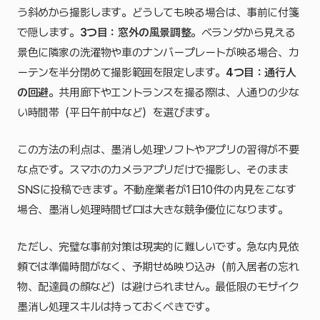
う斜めから撮影します。どうしても映る場合は、事前に付箋
で隠します。
3つ目：窓外の風景調整
。ベランダから見える
景色に隣家の洗濯物や車のナンバープレートが映る場合、カ
ーテンを半分閉めて撮影範囲を限定します。
4つ目：通行人
の回避
。共用廊下やエントランスを撮る際は、人通りの少な
い時間帯（平日午前中など）を選びます。
この方法の利点は、墨消し処理ソフトやアプリの習得が不要
な点です。スマホのカメラアプリだけで撮影し、そのまま
SNSに投稿できます。不動産業者が1日10件の内見をこなす
場合、墨消し処理時間ゼロは大きな競争優位になります。
ただし、完璧な事前対策は現実的に難しいです。急な内見依
頼では準備時間がなく、予期せぬ映り込み（前入居者の忘れ
物、配達員の顔など）は避けられません。最低限のモザイク
墨消し処理スキルは持っておくべきです。