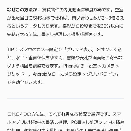
なぜこの方法か：
賃貸物件の内見動画は鮮度が命です。空室
が出た当日にSNS投稿できれば、問い合わせ数が2〜3倍増え
るというデータもあります。撮影から投稿までを30分以内に
完結させるには、墨消し処理レス撮影が最速です。
TIP：
スマホのカメラ設定で「グリッド表示」をオンにする
と、水平・垂直を保ちやすく、書類や表札が画面端に寄らな
いよう構図を調整できます。iPhoneなら「設定 > カメラ >
グリッド」、Androidなら「カメラ設定 > グリッドライン」
で有効化できます。
これら4つの方法は、それぞれ異なる状況で最適です。スマ
ホアプリは移動中の墨消し処理、PC墨消し処理ソフトは精密
な処理、顔認識AIは大量処理、撮影時の工夫は墨消し処理時