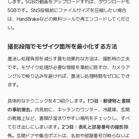
します。5GBの動画をアップロードすれば、ダウンロードも
5GBです。SNS投稿前にファイルサイズを圧縮したい場合
は、HandBrakeなどの無料ツールで再エンコードしてくださ
い。
撮影段階でモザイク箇所を最小化する方法
墨消し処理負担を減らす最も効果的な方法は、撮影時の工夫
です。モザイク処理が必要な情報を事前に隠すか、カメラア
ングルで映り込みを避ければ、墨消し処理時間をゼロにでき
ます。
具体的なテクニックを4つ紹介します。
1つ目：郵便物と書類
の事前撤去
。内見前に、キッチンカウンター、冷蔵庫、玄関
の靴箱上など、書類が溜まりやすい場所をチェックし、すべ
て引き出しにしまいます。
2つ目：表札と部屋番号の撮影除
外
。玄関ドアや集合ポストは、名前や部屋番号が映らないよ