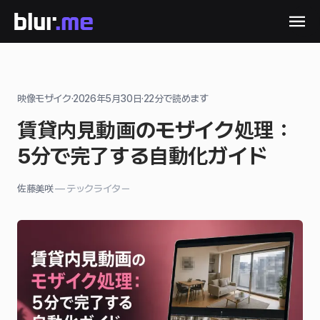
映像モザイク
·
2026年5月30日
·
22
分で読めます
賃貸内見動画のモザイク処理：
5分で完了する自動化ガイド
佐藤美咲
—
テックライター