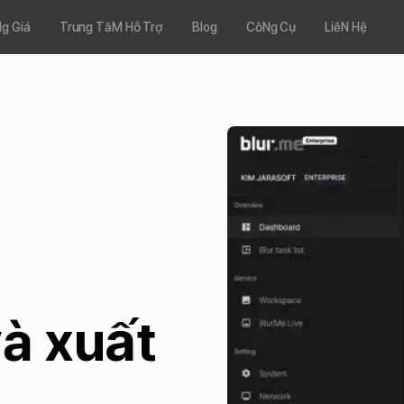
g Giá
Trung TâM Hỗ Trợ
Blog
CôNg Cụ
LiêN Hệ
à xuất 