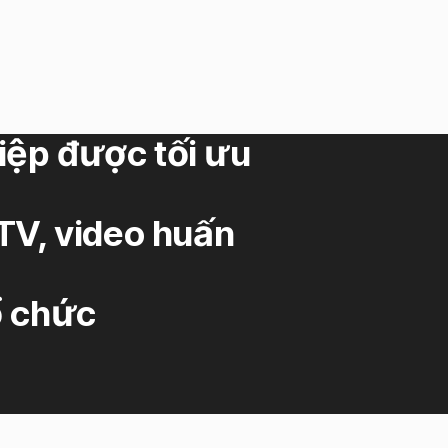
hiệp được tối ưu
TV, video huấn
ổ chức