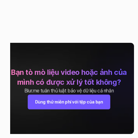
Bạn tò mò liệu video hoặc ảnh của
mình có được xử lý tốt không?
Blur.me tuân thủ luật bảo vệ dữ liệu cá nhân
Dùng thử miễn phí với tệp của bạn