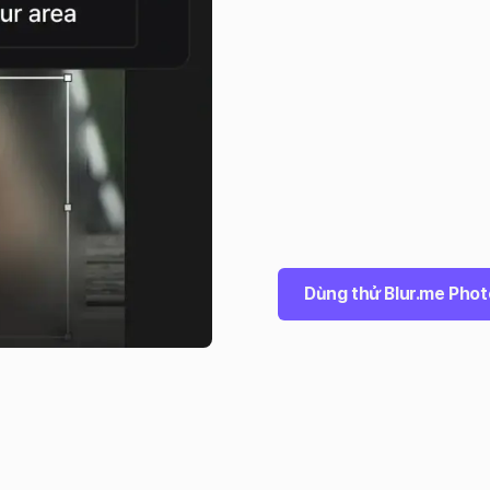
Dùng thử Blur.me Phot