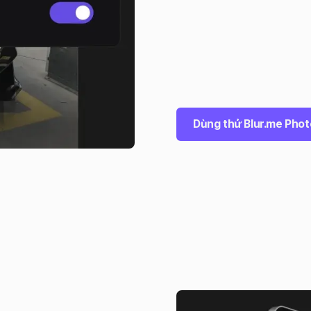
Dùng thử Blur.me Phot