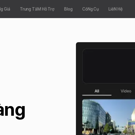
g Giá
Trung TâM Hỗ Trợ
Blog
CôNg Cụ
LiêN Hệ
ng 