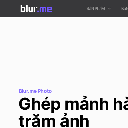
SảN PhẩM
BảN
Blur.me Photo
Ghép mảnh hà
trăm ảnh
