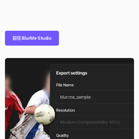
前往 BlurMe Studio