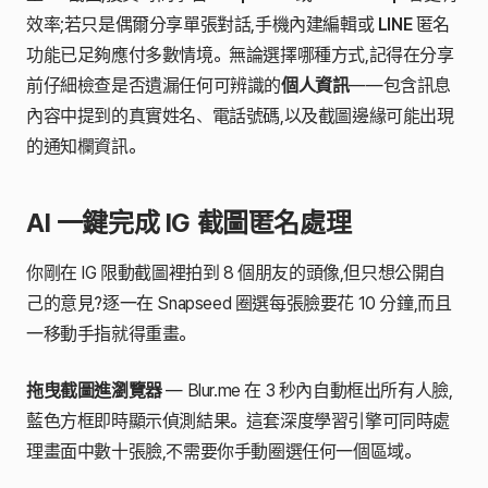
效率;若只是偶爾分享單張對話,手機內建編輯或
LINE
匿名
功能已足夠應付多數情境。無論選擇哪種方式,記得在分享
前仔細檢查是否遺漏任何可辨識的
個人資訊
——包含訊息
內容中提到的真實姓名、電話號碼,以及截圖邊緣可能出現
的通知欄資訊。
AI 一鍵完成 IG 截圖匿名處理
你剛在 IG 限動截圖裡拍到 8 個朋友的頭像,但只想公開自
己的意見?逐一在 Snapseed 圈選每張臉要花 10 分鐘,而且
一移動手指就得重畫。
拖曳截圖進瀏覽器
— Blur.me 在 3 秒內自動框出所有人臉,
藍色方框即時顯示偵測結果。這套深度學習引擎可同時處
理畫面中數十張臉,不需要你手動圈選任何一個區域。