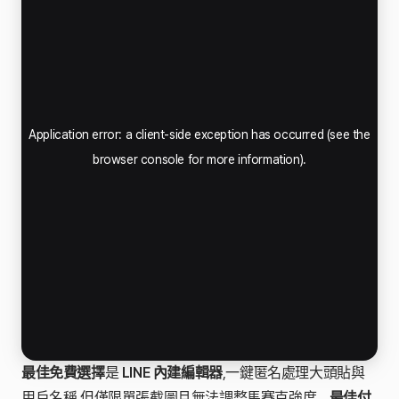
最佳免費選擇
是
LINE 內建編輯器
,一鍵匿名處理大頭貼與
用戶名稱,但僅限單張截圖且無法調整馬賽克強度。
最佳付