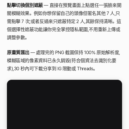
點擊切換個別遮蔽
— 直接在預覽畫面上點選任一張臉來開
關模糊效果。例如你想保留自己的頭像但匿名其他 7 人,只
需點擊 7 次;或者反過來只遮蔽特定 2 人,其餘保持清晰。這
個選擇性遮蔽功能讓你完全掌控隱私範圍,不用重新上傳或
調整參數。
原畫質匯出
— 處理完的 PNG 截圖保持 100% 原始解析度,
模糊區域的像素資料已永久銷毀(符合個資法去識別化要
求),30 秒內可下載分享到 IG 限動或 Threads。