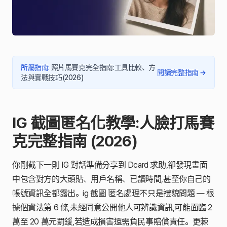
所屬指南
:
照片馬賽克完全指南:工具比較、方
閱讀完整指南
→
法與實戰技巧(2026)
IG 截圖匿名化教學:人臉打馬賽
克完整指南 (2026)
你剛截下一則 IG 對話準備分享到 Dcard 求助,卻發現畫面
中包含對方的大頭貼、用戶名稱、已讀時間,甚至你自己的
帳號資訊全都露出。ig 截圖 匿名處理不只是禮貌問題 — 根
據個資法第 6 條,未經同意公開他人可辨識資訊,可能面臨 2
萬至 20 萬元罰鍰,若造成損害還需負民事賠償責任。更棘