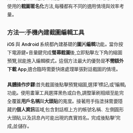
使用的
截圖匿名化
方法,每種都有不同的適用情境與效率考
量。
方法一:手機內建截圖編輯工具
iOS
與
Android
系統都內建基礎的
圖片編輯
功能。當你按
下電源鍵+音量鍵完成
螢幕截圖
後,立即點擊左下角的縮圖
預覽,就能進入編輯模式。這個方法最大的優勢是
不需額外
下載 App
,適合臨時需要快速處理單張對話截圖的情境。
具體操作步驟:
首先截圖後點擊預覽縮圖,選擇「標記」或「編輯」
功能。使用畫筆工具選擇黑色或白色,調整筆刷粗細至能完
全覆蓋
用戶名稱
與
大頭貼
的寬度。接著用手指塗抹需要隱
藏的
個人資訊
區域,包含對話框上方的帳號名稱、左側圓形
大頭貼,以及訊息內可能出現的真實姓名。完成後點擊「完
成」並儲存。