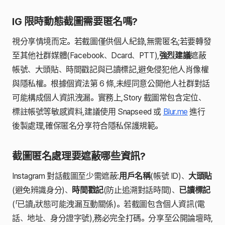
IG 限時動態截圖需要匿名嗎?
視分享情境而定。若截圖僅供個人紀錄,無需匿名;若要轉發
至其他社群媒體(Facebook、Dcard、PTT),
強烈建議
遮蔽
帳號、大頭貼、時間戳記與已讀標記,避免侵犯他人肖像權
與隱私權。根據個資法第 6 條,未經同意公開他人社群對話
可能構成個人資訊洩漏。實務上,Story 截圖常包含定位、
標註帳號等敏感資料,建議使用 Snapseed 或
Blur.me
進行
後製處理,確保匿名分享符合隱私保護規範。
截圖匿名處理要遮蔽哪些資訊?
Instagram 對話截圖至少需遮蔽:
用戶名稱
(帳號 ID)、
大頭貼
(避免辨識身分)、
時間戳記
(防止追溯對話時間)、
已讀標記
(「已讀」狀態可能洩漏互動關係)。若截圖包含個人資訊(電
話、地址、身分證字號),務必完全打碼。分享至公開論壇時,