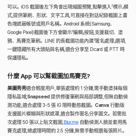
可以。iOS 截圖後左下角會出現縮圖預覽,點擊進入「標示」模
式,提供筆刷、形狀、文字工具,可直接在對話紀錄截圖上畫
色塊遮蔽帳號或用戶名稱。Android 系統(Samsung、
Google Pixel)截圖後下方會顯示「編輯」按鈕,支援裁切、塗
鴉、馬賽克筆刷。LINE 的長截圖功能內建「匿名處理」選項,
一鍵隱藏所有大頭貼與名稱,適合分享至 Dcard 或 PTT 時
保護隱私。
什麼 App 可以幫截圖加馬賽克?
美圖秀秀
適合輕度用戶,單張處理約 1 分鐘,需手動塗抹每個
隱私區域;
Snapseed
提供修復筆刷與局部調整,但無自動偵
測功能,適合處理 3-5 張 IG 限時動態截圖。
Canva
行動版
支援圖片模糊與形狀遮罩,適合製作匿名分享圖文。若需批
次處理 50 張以上貼文截圖,
Blur.me
自動偵測人臉並套用馬
賽克處理,總處理時間約 2.5 分鐘,無需手動框選每張照片。