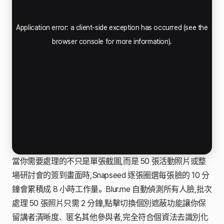
當你需要處理的不只是單張截圖,而是 50 張活動照片或整
場研討會的簽到畫面時,Snapseed 逐張圈選每張臉的 10 分
鐘會累積成 8 小時工作量。Blur.me 自動偵測所有人臉,批次
處理 50 張照片只需 2 分鐘,點擊切換個別遮蔽功能讓你保
留講者清晰度、匿名其他參與者,完全符合個資法去識別化