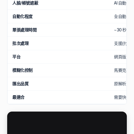
人臉/帳號遮蔽
AI 自動
自動化程度
全自動(AI 
單張處理時間
~30 秒
批次處理
支援(付費版
平台
網頁版 / iOS
模糊化控制
馬賽克強
匯出品質
原解析度
最適合
需要快速處