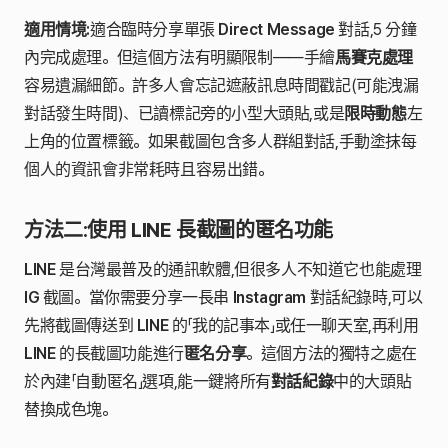
適用情境:
適合臨時分享單張
Direct Message
對話,5 分鐘
內完成處理。但這個方法有明顯限制——手繪
馬賽克處理
容易遺漏細節。許多人會忘記遮蔽訊息時間戳記(可能洩漏
對話發生時間)、已讀標記旁的小型大頭貼,或是
限時動態
左
上角的位置標籤。如果截圖包含多人群組對話,手動塗抹每
個人的資訊會非常耗時且容易出錯。
方法二:使用 LINE 長截圖的匿名功能
LINE
是台灣最普及的通訊軟體,但很多人不知道它也能處理
IG
截圖。當你需要分享一長串
Instagram
對話紀錄時,可以
先將截圖傳送到
LINE
的「我的記事本」或任一聊天室,再利用
LINE
的長截圖功能進行
匿名分享
。這個方法的獨特之處在
於內建「自動匿名」選項,能一鍵將所有
對話紀錄
中的大頭貼
替換成色塊。