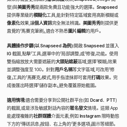
發)與
美圖秀秀
是兩款免費且功能強大的選擇。
Snapseed
提供專業級的
模糊化
工具,能針對特定區域套用高斯模糊或
像素化
效果,讓
個人資訊
完全無法辨識。
美圖秀秀
則提供更
直覺的「馬賽克筆刷」,適合不熟悉
圖片編輯
的用戶。
具體操作步驟(以 Snapseed 為例):
開啟
Snapseed
並匯入
IG
截圖,點擊「工具」選單中的「局部調整」或「修復」功能。使用
雙指縮放放大需要遮蔽的
大頭貼遮蔽
區域,選擇「模糊」效果
並調整強度至 100。針對
用戶名稱
等文字區域,可改用「修
復」工具的「馬賽克」模式,用手指塗抹即可套用
打碼
效果。完
成後匯出時選擇「儲存副本」,避免覆蓋原始截圖。
適用情境:
適合需要分享到公開社群平台(如
Dcard
、
PTT
)
的截圖,或是涉及敏感對話內容的
匿名發文
情境。這類 App
能處理複雜的
社群媒體
介面元素,例如
Instagram
限時動態
下方的「傳送訊息」按鈕、右上角的「更多選項」圖示等細節。