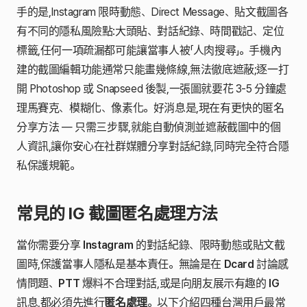
手的是,Instagram 限時動態、Direct Message、貼文截圖各
有不同的隱私風險點:大頭貼、對話紀錄、時間戳記、定位
標籤,任何一項疏漏都可能讓當事人被「人肉搜尋」。手機內
建的截圖編輯功能通常只能畫幾條線,無法徹底遮蔽;逐一打
開 Photoshop 或 Snapseed 後製,一張圖就要花 3-5 分鐘處
理馬賽克、模糊化、像素化。好消息是,現在有更快的匿名
分享方法 — 只需三步驟,就能自動偵測並遮蔽截圖中的個
人資訊,讓你安心在社群媒體分享對話紀錄,同時完全符合隱
私保護規範。
常見的 IG 截圖匿名處理方法
當你需要分享
Instagram
的對話紀錄、限時動態或貼文截
圖時,保護當事人隱私是基本責任。無論是在
Dcard
討論感
情問題、
PTT
爆料不合理對話,或是向朋友展示有趣的
IG
訊息,都必須先進行
匿名處理
。以下介紹四種台灣用戶最常