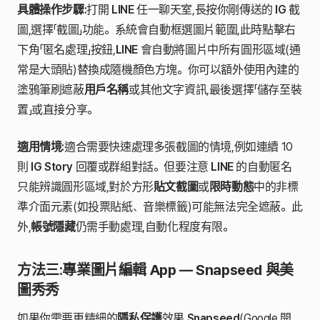
具體操作步驟:
打開
LINE
任一聊天室,長按你剛傳送的
IG
截
圖,選擇「截圖」功能。系統會自動框選圖片範圍,此時點擊右
下角「匿名處理」按鈕,
LINE
會自動將圖片中所有圓形區域(通
常是大頭貼)替換成隨機顏色方塊。你可以額外使用內建的
塗鴉筆刷遮蔽
用戶名稱
或其他文字資訊,最後選擇「儲存至裝
置」或直接分享。
適用情境:
適合需要快速處理多張截圖的情境,例如連續 10
則
IG Story
回覆或群組對話。但要注意
LINE
的自動匿名
只能辨識圓形區域,對於方形
貼文截圖
或
限時動態
中的非標
準介面元素(如投票貼紙、音樂標籤)可能無法完全遮蔽。此
外,
帳號隱藏
仍需手動處理,自動化程度有限。
方法三:專業圖片編輯 App — Snapseed 與美
圖秀秀
如果你需要更精細的
隱私保護
效果,
Snapseed
(Google 開