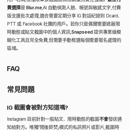
費選擇
是
Blur.me
,AI 自動偵測人臉、帳號與敏感文字,付費
版支援批次處理,適合需要定期分享 IG 對話紀錄到 Dcard、
PTT 或 Facebook 社團的用戶。若你只是偶爾需要遮蔽限
時動態或貼文截圖中的個人資訊,
Snapseed
提供專業級模
糊化工具且完全免費,但需要手動框選每個需要匿名處理的
區域。
FAQ
常見問題
IG 截圖會被對方知道嗎?
Instagram 目前針對一般貼文、限時動態的截圖
不會
發送通
知給對方。唯獨「閱後即焚」模式的私訊照片或影片,截圖時