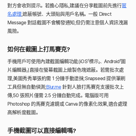
對方會收到提示。若擔心隱私,建議在分享截圖前先進行
匿
名處理
,遮蔽帳號、大頭貼與用戶名稱。一般 Direct
Message 對話截圖不會觸發通知,但仍需注意個人資訊洩漏
風險。
如何在截圖上打馬賽克?
手機用戶可使用內建截圖編輯功能(iOS「標示」、Android「圖
片編輯器」)直接在螢幕截圖上繪製色塊遮蔽。若需批次處
理,美圖秀秀單張約需 1 分鐘手動塗抹;Snapseed 提供筆刷
工具但無自動偵測;
Blur.me
針對人臉打馬賽克支援批次上
傳,50 張照片僅需 2.5 分鐘自動完成。電腦版可用
Photoshop 的馬賽克濾鏡或 Canva 的像素化效果,適合處理
高解析度截圖。
手機截圖可以直接編輯嗎?