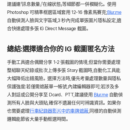
建議連「訊息數量」「在線狀態」等細節都一併模糊化。使用
Photoshop 可精準框選區域套用 12-16 像素馬賽克;
Blur.me
自動偵測人臉與文字區域,3 秒內完成單張圖片隱私設定,適
合快速處理多張 IG Direct Message 截圖。
總結:選擇適合你的 IG 截圖匿名方法
手動工具適合偶爾分享 1-2 張截圖的情境,但當你需要處理
整組聊天紀錄或批次上傳多張 Story 截圖時,自動化工具能
大幅降低出錯風險。選擇方法時,優先考量處理數量與隱私
保護強度:若僅需遮蔽單一帳號,內建編輯器即可;若涉及多
人對話或公開分享至 Dcard、PTT,建議使用
Blur.me
自動偵
測所有人臉與大頭貼,確保不遺漏任何可辨識資訊。如果你
也需要處理
行車紀錄器影片中的車牌遮蔽
,同樣的自動偵測
邏輯能節省大量手動框選時間。