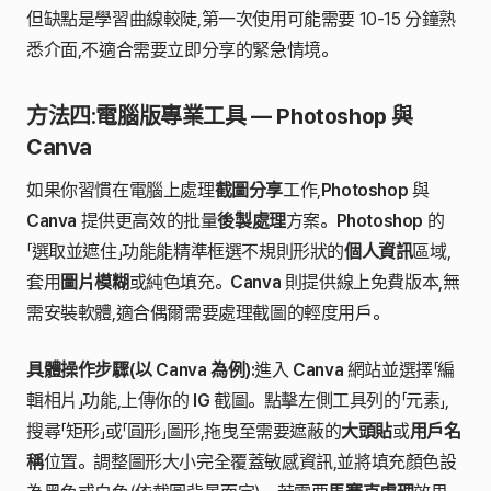
但缺點是學習曲線較陡,第一次使用可能需要 10-15 分鐘熟
悉介面,不適合需要立即分享的緊急情境。
方法四:電腦版專業工具 — Photoshop 與
Canva
如果你習慣在電腦上處理
截圖分享
工作,
Photoshop
與
Canva
提供更高效的批量
後製處理
方案。
Photoshop
的
「選取並遮住」功能能精準框選不規則形狀的
個人資訊
區域,
套用
圖片模糊
或純色填充。
Canva
則提供線上免費版本,無
需安裝軟體,適合偶爾需要處理截圖的輕度用戶。
具體操作步驟(以 Canva 為例):
進入
Canva
網站並選擇「編
輯相片」功能,上傳你的
IG
截圖。點擊左側工具列的「元素」,
搜尋「矩形」或「圓形」圖形,拖曳至需要遮蔽的
大頭貼
或
用戶名
稱
位置。調整圖形大小完全覆蓋敏感資訊,並將填充顏色設