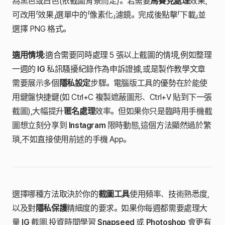
為黑色或白色(依截圖背景而定)。若需要
馬賽克處理
效果,
可改用「效果」選單中的「像素化」濾鏡。完成後點擊「下載」並
選擇 PNG 格式。
適用情境:
適合需要同時處理 5 張以上截圖的情境,例如整理
一週的
IG
私訊騷擾紀錄作為申訴證據,或是製作教學文章
需要展示多個
隱私設定
步驟。電腦版工具的優勢在於能使
用鍵盤快捷鍵(如 Ctrl+C 複製遮蔽圖形、Ctrl+V 貼到下一張
截圖),大幅提升
匿名處理
效率。但如果你只是臨時用手機截
圖想立刻分享到
Instagram
限時動態,這個方法顯然過於繁
瑣,不如直接使用前述的手機 App。
選擇哪種方法取決於你的
截圖工具
使用頻率、技術熟悉度,
以及對
隱私保護
精細度的要求。如果你每週都需要處理大
量
IG
截圖,投資時間學習
Snapseed
或
Photoshop
會更有