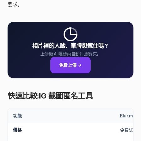
要求。
相片裡的人臉、車牌想遮住嗎？
上傳後 AI 幾秒內自動打馬賽克。
免費上傳
快速比較:IG 截圖匿名工具
功能
Blur.me
價格
免費試用 (付