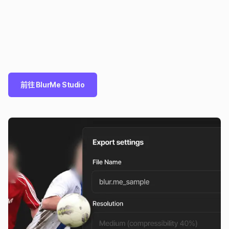
前往 BlurMe Studio