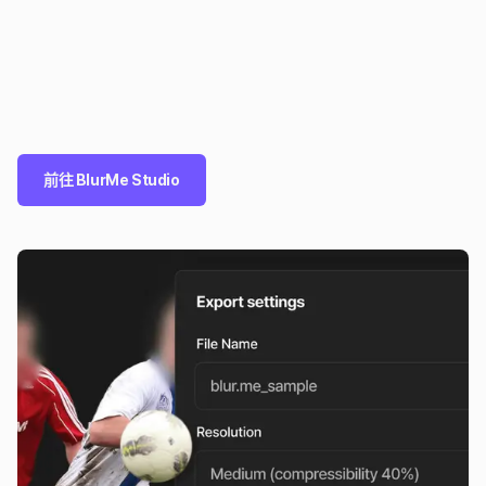
前往 BlurMe Studio