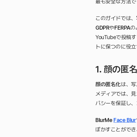
最も安全な方法で
このガイドでは、
GDPR
や
FERPA
の
YouTubeで
トに保つのに役立
1. 顔の
顔の匿名化
は、写
メディアでは、見
バシーを保証し、
BlurMe
Face Blur
ぼかすことができ