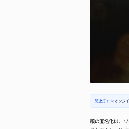
関連ガイド
:
オンライ
顔の匿名化
は、ソ