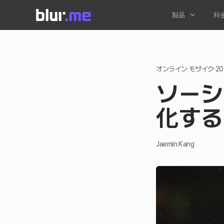
製品
料
オンライン モザイク
·
2
ソーシ
化する
Jaemin Kang