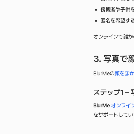
傍観者や子供
匿名を希望す
オンラインで誰か
3. 写真
BlurMeの
顔をぼ
ステップ1 
BlurMe
オンライ
をサポートしてい